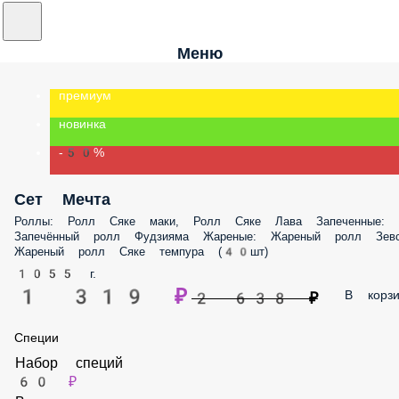
Меню
премиум
новинка
-50%
Сет Мечта
Роллы: Ролл Сяке маки, Ролл Сяке Лава Запеченные: Запечённый ро
Фудзияма Жареные: Жареный ролл Зевс, Жареный ролл Сяке темпур
(40шт)
1055 г.
1 319 ₽
В корз
2 638 ₽
Специи
Набор специй
60 ₽